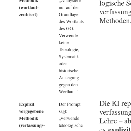
Methodik
„Analysiere
logische S
(wortlaut-
nur auf der
verfassun
zentriert)
Grundlage
Methoden
des Wortlauts
des GG.
Verwende
keine
Teleologie,
Systematik
oder
historische
Auslegung
gegen den
Wortlaut.“
Die KI rep
Explizit
Der Prompt
verfassun
vorgegebene
sagt:
Methodik
„Verwende
Lehre – abe
(verfassungs-
teleologische
explizit
es