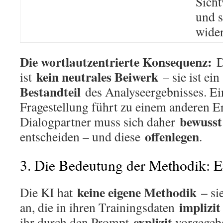
Sicht
und s
wide
Die wortlautzentrierte Konsequenz:
D
kein neutrales Beiwerk
ist
– sie ist ei
Bestandteil
des Analyseergebnisses. Ei
Fragestellung führt zu einem anderen E
bewusst
Dialogpartner muss sich daher
offenlegen
entscheiden – und diese
.
3. Die Bedeutung der Methodik: Exp
keine eigene Methodik
Die KI hat
– si
implizit
an, die in ihren Trainingsdaten
explizit
ihr durch den Prompt
vorgegeb