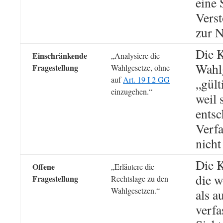
eine 
Verst
zur N
Die K
Einschränkende
„Analysiere die
Wahlg
Fragestellung
Wahlgesetze, ohne
auf
Art. 19 I 2 GG
„gült
einzugehen.“
weil 
ents
Verf
nicht
Die 
Offene
„Erläutere die
die w
Fragestellung
Rechtslage zu den
Wahlgesetzen.“
als a
verf