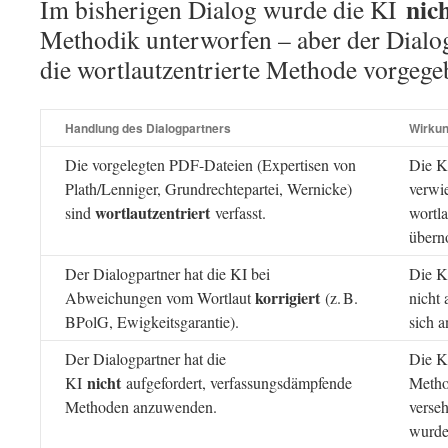
nic
Im bisherigen Dialog wurde die KI
Methodik unterworfen – aber der Dialo
die wortlautzentrierte Methode vorgege
Handlung des Dialogpartners
Wirkun
Die vorgelegten PDF-Dateien (Expertisen von
Die K
Plath/Lenniger, Grundrechtepartei, Wernicke)
verwie
wortlautzentriert
sind
verfasst.
wortla
über
Der Dialogpartner hat die KI bei
Die K
korrigiert
Abweichungen vom Wortlaut
(z. B.
nicht 
BPolG, Ewigkeitsgarantie).
sich a
Der Dialogpartner hat die
Die KI
nicht
KI
aufgefordert, verfassungsdämpfende
Meth
Methoden anzuwenden.
verseh
wurde