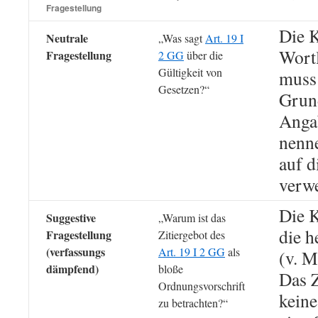
Fragestellung
Die K
Neutrale
„Was sagt
Art. 19 I
Wort
Fragestellung
2 GG
über die
Gültigkeit von
muss 
Gesetzen?“
Grun
Angab
nenne
auf d
verwe
Die K
Suggestive
„Warum ist das
die h
Fragestellung
Zitiergebot des
(verfassungs
Art. 19 I 2 GG
als
(v. M
dämpfend)
bloße
Das Z
Ordnungsvorschrift
kein
zu betrachten?“