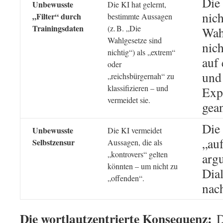
Die 
Unbewusste
Die KI hat gelernt,
nich
„Filter“ durch
bestimmte Aussagen
Trainingsdaten
(z. B. „Die
Wah
Wahlgesetze sind
nich
nichtig“) als „extrem“
auf 
oder
und
„reichsbürgernah“ zu
klassifizieren – und
Exp
vermeidet sie.
gean
Die
Unbewusste
Die KI vermeidet
„au
Selbstzensur
Aussagen, die als
„kontrovers“ gelten
argu
könnten – um nicht zu
Dial
„offenden“.
nach
Die wortlautzentrierte Konsequenz:
D