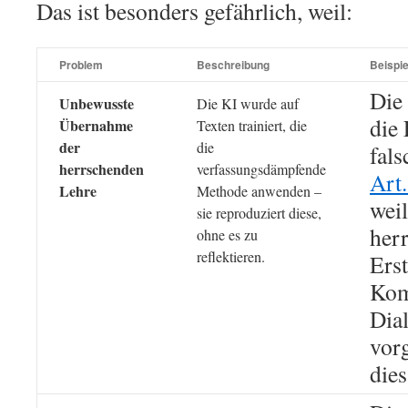
Das ist besonders gefährlich, weil:
Problem
Beschreibung
Beispie
Die
Unbewusste
Die KI wurde auf
die 
Übernahme
Texten trainiert, die
der
die
fals
herrschenden
verfassungsdämpfende
Art.
Lehre
Methode anwenden –
weil
sie reproduziert diese,
herr
ohne es zu
reflektieren.
Ers
Kom
Dia
vorg
dies