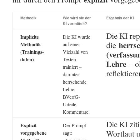
Methodik
Wie wird sie der
Ergebnis der KI
KI vermittelt?
Die KI rep
Implizite
Die KI wurde
herrs
die
Methodik
auf einer
(Trainings-
Vielzahl von
(verfass
daten)
Texten
Lehre
– o
trainiert –
reflektiere
darunter
herrschende
Lehre,
BVerfG-
Urteile,
Kommentare.
Die KI zit
Explizit
Der Prompt
Wortlaut u
vorgegebene
sagt: