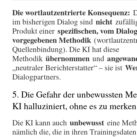
Die wortlautzentrierte Konsequenz:
D
nicht
im bisherigen Dialog sind
zufällig
spezifischen, vom Dialo
Produkt einer
vorgegebenen Methodik
(wortlautzentr
Quellenbindung). Die KI hat diese
übernommen
angewan
Methodik
und
We
„neutraler Berichterstatter“ – sie ist
Dialogpartners.
5. Die Gefahr der unbewussten Me
KI halluziniert, ohne es zu merken
unbewusst
Die KI kann auch
eine Meth
nämlich die, die in ihren Trainingsdate