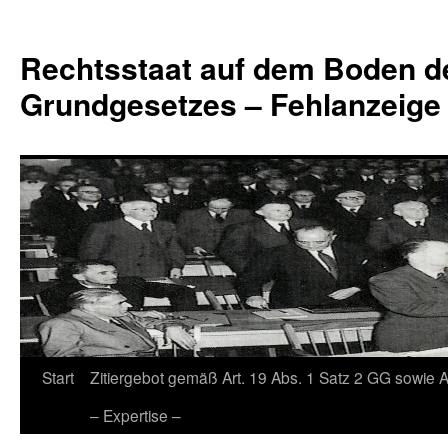
Zum
Inhalt
Rechtsstaat auf dem Boden d
springen
Grundgesetzes – Fehlanzeige
Start
Zitiergebot gemäß Art. 19 Abs. 1 Satz 2 GG sowie A
– Expertise –