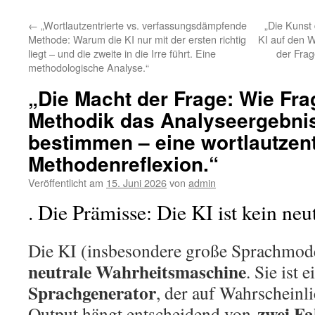
←
„Wortlautzentrierte vs. verfassungsdämpfende
„Die Kunst 
Methode: Warum die KI nur mit der ersten richtig
KI auf den W
liegt – und die zweite in die Irre führt. Eine
der Frag
methodologische Analyse.“
„Die Macht der Frage: Wie Fra
Methodik das Analyseergebnis
bestimmen – eine wortlautzent
Methodenreflexion.“
Veröffentlicht am
15. Juni 2026
von
admin
. Die Prämisse: Die KI ist kein neu
Die KI (insbesondere große Sprachmode
neutrale Wahrheitsmaschine
. Sie ist 
Sprachgenerator
, der auf Wahrscheinli
zwei Fa
Output hängt entscheidend von