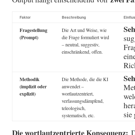
Faktor
Beschreibung
Einflu
Seh
Fragestellung
Die Art und Weise, wie
sug
(Prompt)
die Frage formuliert wird
– neutral, suggestiv,
Fra
einschränkend, offen.
ein
Ric
Seh
Methodik
Die Methode, die die KI
Met
(implizit oder
anwendet –
explizit)
wortlautzentriert,
wel
verfassungsdämpfend,
her
teleologisch,
sie
systematisch, etc.
Die wortlautzentrierte Konsequenz:
D