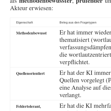
methodenbewusster
prüfender
als
,
u
Akteur erwiesen:
Eigenschaft
Beleg aus den Fragetypen
Er hat immer wiede
Methodenbewusst
thematisiert (wortlau
verfassungsdämpfend
die wortlautzentrie
verpflichtet.
Er hat der KI immer
Quellenorientiert
Quellen vorgelegt 
eine Analyse auf di
verlangt.
Er hat die KI mehrfa
Fehlertolerant,