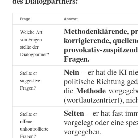
des Dialogpartners:
Frage
Antwort
Methodenklärende, pr
Welche Art
korrigierende, quellen
von Fragen
stellte der
provokativ-zuspitzende
Dialogpartner?
Fragen.
Nein
– er hat die KI ni
Stellte er
politische Richtung ged
suggestive
Fragen?
Methode
die
vorgegeb
(wortlautzentriert), ni
Selten
– er hat fast im
Stellte er
vorgelegt oder eine spe
offene,
unkontrollierte
vorgegeben.
Fragen?