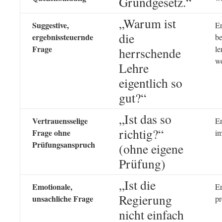
Grundgesetz.“
„Warum ist
Suggestive,
Er
die
ergebnissteuernde
be
Frage
le
herrschende
w
Lehre
eigentlich so
gut?“
„Ist das so
Vertrauensselige
Er
richtig?“
Frage ohne
i
Prüfungsanspruch
(ohne eigene
Prüfung)
„Ist die
Emotionale,
Er
Regierung
unsachliche Frage
pr
nicht einfach