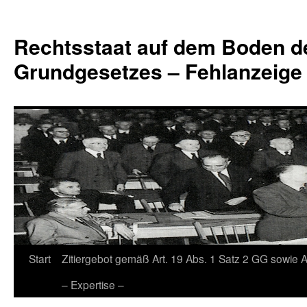
Zum
Inhalt
Rechtsstaat auf dem Boden d
springen
Grundgesetzes – Fehlanzeige
Start
Zitiergebot gemäß Art. 19 Abs. 1 Satz 2 GG sowie A
– Expertise –