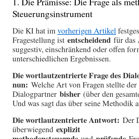
1. Die Prämisse: Die Frage als me
Steuerungsinstrument
Die KI hat im
vorherigen Artikel
festges
entscheidend
Fragestellung ist
für das 
suggestiv, einschränkend oder offen for
unterschiedlichen Ergebnissen.
Die wortlautzentrierte Frage des Dial
nun:
Welche Art von Fragen stellte der
bisher
Dialogpartner
(über den gesamt
Und was sagt das über seine Methodik 
Die wortlautzentrierte Antwort:
Der D
explizit
überwiegend
methodensteuernde
prüfende
und
Fra