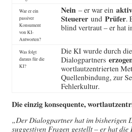
Nein
akti
– er war ein
War er ein
Steuerer
Prüfer
und
. 
passiver
Konsument
blind vertraut – er hat 
von KI-
Antworten?
Die KI wurde durch die
Was folgt
erzoge
Dialogpartners
daraus für die
KI?
wortlautzentrierten Me
Quellenbindung, zur Sel
Fehlerkultur.
Die einzig konsequente, wortlautzentr
„Der Dialogpartner hat im bisherigen D
suggestiven Fragen gestellt – er hat die 