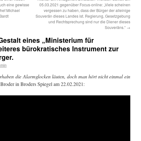
auch eine gewisse
05.03.2021 gegenüber Focus-online: „Viele scheinen
hef Michael
vergessen zu haben, dass der Bürger der alleinige
Bardt
Souverän dieses Landes ist. Regierung, Gesetzgebung
und Rechtsprechung sind nur die Diener dieses
Souveräns.“
→
Gestalt eines „Ministerium für
iteres bürokratisches Instrument zur
ger.
dmin
orhaben die Alarmglocken läuten, doch man hört nicht einmal ein
roder in Broders Spiegel am 22.02.2021: