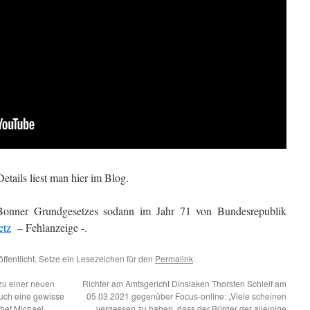
tails liest man hier im Blog.
Bonner Grundgesetzes sodann im Jahr 71 von Bundesrepublik
etz
– Fehlanzeige -.
ffentlicht. Setze ein Lesezeichen für den
Permalink
.
zu einer neuen
Richter am Amtsgericht Dinslaken Thorsten Schleif am
auch eine gewisse
05.03.2021 gegenüber Focus-online: „Viele scheinen
hef Michael
vergessen zu haben, dass der Bürger der alleinige