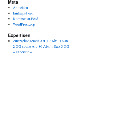
Meta
Anmelden
Eintrags-Feed
Kommentar-Feed
WordPress.org
Expertisen
Zitiergebot gemäß Art. 19 Abs. 1 Satz
2 GG sowie Art. 80 Abs. 1 Satz 3 GG
– Expertise –