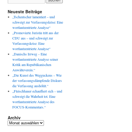
Neueste Beiträge
„Tschentscher lamentiert – und
schweigt zur Verfassungskrise: Eine
wortlautzentrierte Analyse“
„Promovierte Juristin tritt aus der
CDU aus – und schweigt zur
Verfassungskrise: Eine
wortlautzentrierte Analyse“
„Danischs Irrweg – Eine
wortlautzentrierte Analyse seiner
Kritik am Republikanischen
Anwälteverein.“
„Die Kunst des Wegguckens – Wie
der verfassungsdämpfende Diskurs
die Verfassung aushöhlt.“
„Fleischhauer echauffiert sich – und
schweigt die Wahrheit tot. Eine
wortlautzentrierte Analyse des
FOCUS-Kommentars.“
Archiv
Archiv