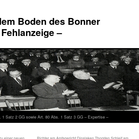
 dem Boden des Bonner
 Fehlanzeige –
. 1 Satz 2 GG sowie Art. 80 Abs. 1 Satz 3 GG – Expertise –
zu einer neuen
Richter am Amtsgericht Dinslaken Thorsten Schleif am