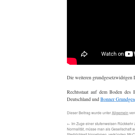
Die weiteren grundgesetzwidrigen De
Rechtsstaat auf dem Boden des 
Deutschland und
Bonner Grundges
Dieser Beitrag wurde unter
Allgemein
verö
←
Im Zuge einer stufenweisen Rückkehr 
Normalität, müsse man als Gesellschaft 
Sterblichkeit hinnehmen, verkünden IW-C