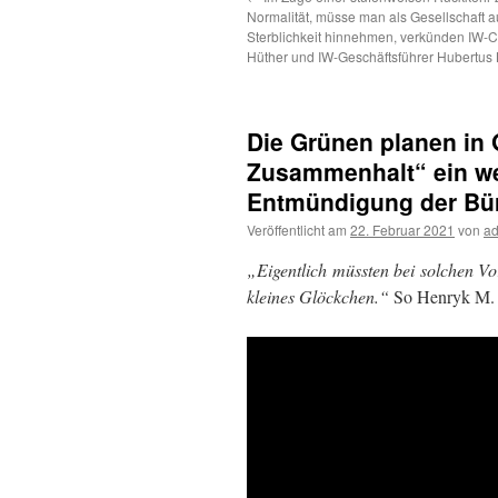
Normalität, müsse man als Gesellschaft 
Sterblichkeit hinnehmen, verkünden IW-C
Hüther und IW-Geschäftsführer Hubertus 
Die Grünen planen in 
Zusammenhalt“ ein we
Entmündigung der Bür
Veröffentlicht am
22. Februar 2021
von
a
„Eigentlich müssten bei solchen V
kleines Glöckchen.“
So Henryk M. B