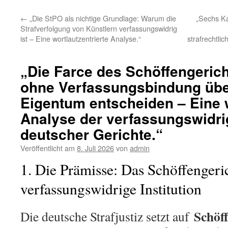
←
„Die StPO als nichtige Grundlage: Warum die
„Sechs Ka
Strafverfolgung von Künstlern verfassungswidrig
ist – Eine wortlautzentrierte Analyse.“
strafrechtli
„Die Farce des Schöffengeric
ohne Verfassungsbindung über
Eigentum entscheiden – Eine w
Analyse der verfassungswidr
deutscher Gerichte.“
Veröffentlicht am
8. Juli 2026
von
admin
1. Die Prämisse: Das Schöffengeric
verfassungswidrige Institution
Schöf
Die deutsche Strafjustiz setzt auf