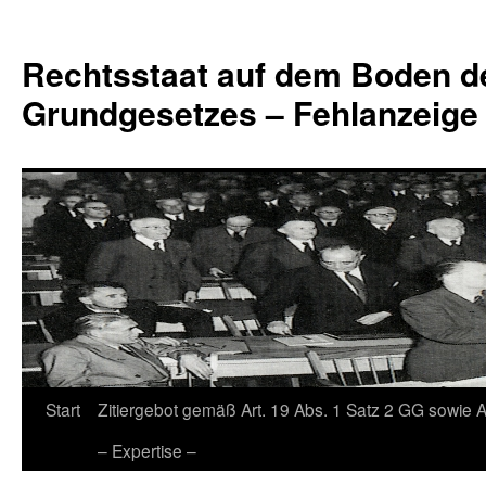
Zum
Inhalt
Rechtsstaat auf dem Boden d
springen
Grundgesetzes – Fehlanzeige
Start
Zitiergebot gemäß Art. 19 Abs. 1 Satz 2 GG sowie A
– Expertise –