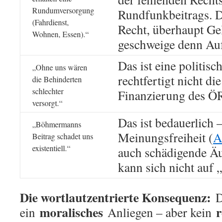
Rundumversorgung
Rundfunkbeitrags. D
(Fahrdienst,
Recht, überhaupt Ge
Wohnen, Essen).“
geschweige denn Auf
Das ist eine politisc
„Ohne uns wären
rechtfertigt nicht d
die Behinderten
schlechter
Finanzierung des Ö
versorgt.“
Das ist bedauerlich –
„Böhmermanns
Meinungsfreiheit (
A
Beitrag schadet uns
existentiell.“
auch schädigende Ä
kann sich nicht auf 
Die wortlautzentrierte Konsequenz:
D
moralisches
r
ein
Anliegen – aber kein