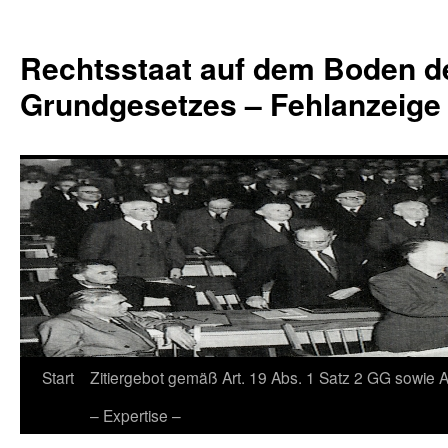
Zum
Inhalt
Rechtsstaat auf dem Boden d
springen
Grundgesetzes – Fehlanzeige
Start
Zitiergebot gemäß Art. 19 Abs. 1 Satz 2 GG sowie A
– Expertise –