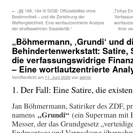
←
„§§ 188, 194 III StGB: Offizialdelikte ohne
„Tichys Ei
Bestimmtheit – und die Zerstörung der
Verfassun
Waffengleichheit. Eine wortlautzentrierte Analyse
wortlautz
der strafbewehrten Staatskritik.“
ihrer v
„Böhmermann, ‚Grundi‘ und d
Behindertenwerkstatt: Satire,
die verfassungswidrige Finan
– Eine wortlautzentrierte Anal
Veröffentlicht am
11. Juni 2026
von
admin
1. Der Fall: Eine Satire, die existe
Jan Böhmermann, Satiriker des ZDF, pr
„Grundi“
namens
(ein Superman mit B
Messer, der das Grundgesetz „verteidige
Endmontage und Verpackung übernah