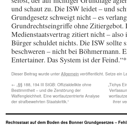
selbst, der auf nichtiger Grundlage agie
und schaut zu. Die ISW leidet – und sch
Grundgesetz schweigt nicht – es verlang
Grundrechtseingriffe ohne Zitiergebot.
Medienstaatsvertrag zitiert nicht – also i
Bürger schuldet nichts. Die ISW sollte
beschweren – nicht bei Böhmermann. Er 
Entertainer. Das System ist der Feind.“
Dieser Beitrag wurde unter
Allgemein
veröffentlicht. Setze ein 
←
„§§ 188, 194 III StGB: Offizialdelikte ohne
„Tichys Ei
Bestimmtheit – und die Zerstörung der
Verfassun
Waffengleichheit. Eine wortlautzentrierte Analyse
wortlautz
der strafbewehrten Staatskritik.“
ihrer v
Rechtsstaat auf dem Boden des Bonner Grundgesetzes – Fehl