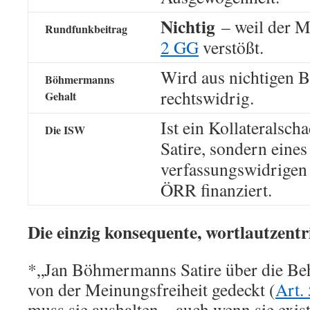
Nichtig
– weil der 
Rundfunkbeitrag
2 GG
verstößt.
Wird aus nichtigen B
Böhmermanns
rechtswidrig.
Gehalt
Ist ein Kollateralsch
Die ISW
Satire, sondern eines
verfassungswidrigen
ÖRR finanziert.
Die einzig konsequente, wortlautzentr
*
„Jan Böhmermanns Satire über die Beh
von der Meinungsfreiheit gedeckt (
Art.
muss sie aushalten – auch wenn sie exist