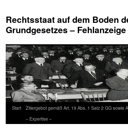
Zum
Inhalt
Rechtsstaat auf dem Boden d
springen
Grundgesetzes – Fehlanzeige
Start
Zitiergebot gemäß Art. 19 Abs. 1 Satz 2 GG sowie A
– Expertise –