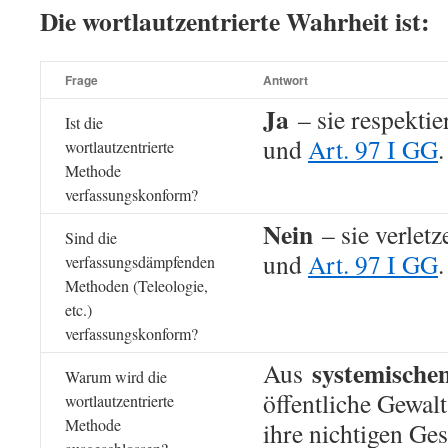
Die wortlautzentrierte Wahrheit ist:
Frage
Antwort
Ja
– sie respektie
Ist die
und
Art. 97 I GG
.
wortlautzentrierte
Methode
verfassungskonform?
Nein
– sie verlet
Sind die
und
Art. 97 I GG
.
verfassungsdämpfenden
Methoden (Teleologie,
etc.)
verfassungskonform?
systemische
Aus
Warum wird die
öffentliche Gewal
wortlautzentrierte
Methode
ihre nichtigen Ges