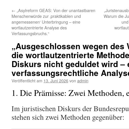
←
„Asylreform GEAS: Von der unantastbaren
„Juristenausb
Menschenwürde zur ‚praktikablen und
Warum die Jus
angemessenen‘ Unterbringung – eine
und 
wortlautzentrierte Analyse des
wortlau
Verfassungsbruchs.“
„Ausgeschlossen wegen des 
die wortlautzentrierte Methode
Diskurs nicht geduldet wird – 
verfassungsrechtliche Analys
Veröffentlicht am
13. Juni 2026
von
admin
1. Die Prämisse: Zwei Methoden, 
Im juristischen Diskurs der Bundesrep
stehen sich zwei Methoden gegenüber: