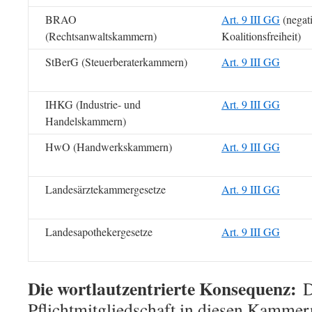
BRAO
Art. 9 III GG
(negat
(Rechtsanwaltskammern)
Koalitionsfreiheit)
StBerG (Steuerberaterkammern)
Art. 9 III GG
IHKG (Industrie- und
Art. 9 III GG
Handelskammern)
HwO (Handwerkskammern)
Art. 9 III GG
Landesärztekammergesetze
Art. 9 III GG
Landesapothekergesetze
Art. 9 III GG
Die wortlautzentrierte Konsequenz:
D
Pflichtmitgliedschaft in diesen Kammer