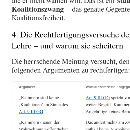
staa
die er nicht wählen will. Das ist ein
Koalitionszwang
– das genaue Gegentei
Koalitionsfreiheit.
4. Die Rechtfertigungsversuche de
Lehre – und warum sie scheitern
Die herrschende Meinung versucht, d
folgenden Argumenten zu rechtfertigen:
Argument
Wortlautzentrierte Entgeg
„Kammern sind keine
Art. 9 III GG
spricht v
‚Koalitionen‘ im Sinne des
weiter Begriff. Kammer
Art. 9 III GG
.“
Angehörigen eines Beru
„Kammern dienen der
Das ändert nichts am Z
Wahrnehmung öffentlicher
enthält keine Ausnahme 