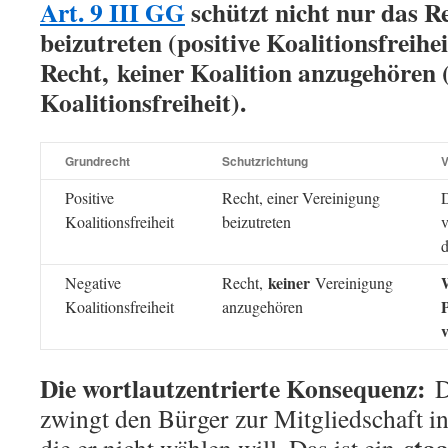
Art. 9 III GG
schützt nicht nur das Re
beizutreten (positive Koalitionsfreihe
Recht,
keiner
Koalition anzugehören 
Koalitionsfreiheit).
Grundrecht
Schutzrichtung
V
Positive
Recht, einer Vereinigung
D
Koalitionsfreiheit
beizutreten
v
d
keiner
Negative
Recht,
Vereinigung
P
Koalitionsfreiheit
anzugehören
v
Die wortlautzentrierte Konsequenz:
D
zwingt den Bürger zur Mitgliedschaft in