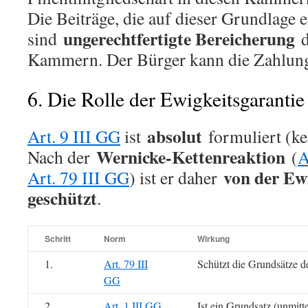
Die Beiträge, die auf dieser Grundlage
ungerechtfertigte Bereicherung
sind
d
Kammern. Der Bürger kann die Zahlung
6. Die Rolle der Ewigkeitsgaranti
absolut
Art. 9 III GG
ist
formuliert (ke
Wernicke-Kettenreaktion
Nach der
(
A
von der Ew
Art. 79 III GG
) ist er daher
geschützt
.
Schritt
Norm
Wirkung
1.
Art. 79 III
Schützt die Grundsätze 
GG
2.
Art. 1 III GG
Ist ein Grundsatz (unmit