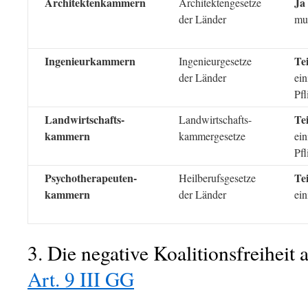
Architektenkammern
Ja
Architektengesetze
der Länder
mus
Ingenieurkammern
Tei
Ingenieurgesetze
der Länder
ei
Pfl
Landwirtschafts-
Tei
Landwirtschafts-
kammern
kammergesetze
ei
Pfl
Psychotherapeuten-
Tei
Heilberufsgesetze
kammern
der Länder
ei
3. Die negative Koalitionsfreiheit 
Art. 9 III GG