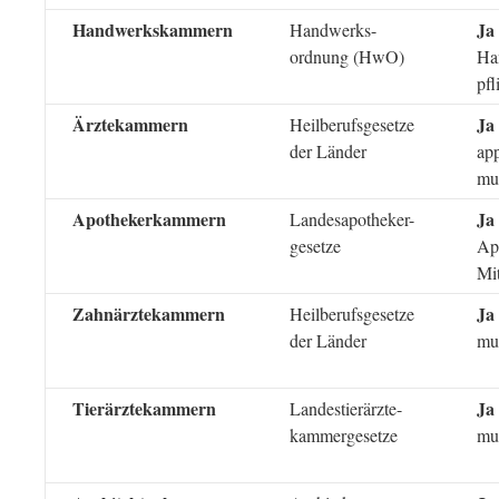
Handwerkskammern
Ja
Handwerks-
ordnung (HwO)
Ha
pfl
Ärztekammern
Ja
Heilberufsgesetze
der Länder
app
mus
Apothekerkammern
Ja
Landesapotheker-
gesetze
Ap
Mit
Zahnärztekammern
Ja
Heilberufsgesetze
der Länder
mus
Tierärztekammern
Ja
Landestierärzte-
kammergesetze
mus