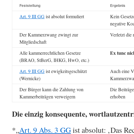
Feststellung
Ergebnis
Art. 9 III GG
ist absolut formuliert
Kein Gesetze
negative Koal
Der Kammerzwang zwingt zur
Verletzt die 
Mitgliedschaft
Ex tunc nic
Alle kammerrechtlichen Gesetze
(BRAO, StBerG, IHKG, HwO, etc.)
Art. 9 III GG
ist ewigkeitsgeschützt
Auch eine V
(Wernicke)
Kammerzwang
Der Bürger kann die Zahlung von
Die Beiträge
Kammerbeiträgen verweigern
erhoben
Die einzig konsequente, wortlautzentr
*
„
Art. 9 Abs. 3 GG
ist absolut: ‚Das R