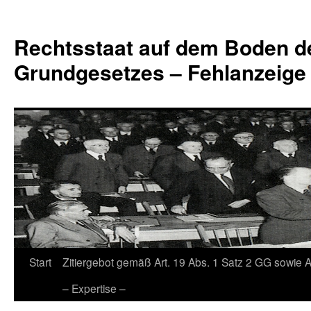
Zum
Inhalt
Rechtsstaat auf dem Boden d
springen
Grundgesetzes – Fehlanzeige
Start
Zitiergebot gemäß Art. 19 Abs. 1 Satz 2 GG sowie A
– Expertise –