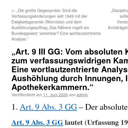
←
„Die große Gegenprobe: Sind die
„Diszipli
Verfassungsänderungen seit 1949 mit der
selt
Ewigkeitsgarantie (Wernicke) und dem
Versto
Ausführungsauftrag ‚Das Nähere regelt ein
Amtsträger 
Bundesgesetz‘ vereinbar? Eine wortlautzentrierte
Analyse.“
„Art. 9 III GG: Vom absoluten 
zum verfassungswidrigen Ka
Eine wortlautzentrierte Analys
Aushöhlung durch Innungen, I
Apothekerkammern.“
Veröffentlicht am
11. Juni 2026
von
admin
1.
Art. 9 Abs. 3 GG
– Der absolute
Art. 9 Abs. 3 GG
lautet (Urfassung 19