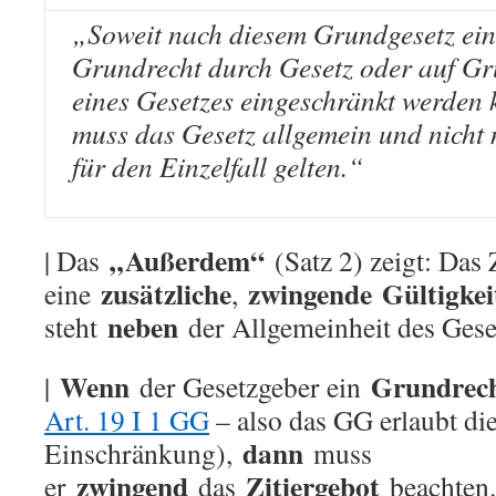
„Soweit nach diesem Grundgesetz ein
Grundrecht durch Gesetz oder auf G
eines Gesetzes eingeschränkt werden 
muss das Gesetz allgemein und nicht 
für den Einzelfall gelten.“
„Außerdem“
| Das
(Satz 2) zeigt: Das Z
zusätzliche
zwingende
Gültigke
eine
,
neben
steht
der Allgemeinheit des Geset
Wenn
Grundrech
|
der Gesetzgeber ein
Art. 19 I 1 GG
– also das GG erlaubt di
dann
Einschränkung),
muss
zwingend
Zitiergebot
er
das
beachten.