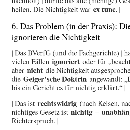
nachholt) | dürfte das alte (nichtige) Ge
ex tunc
heilen. Die Nichtigkeit war
. |
6. Das Problem (in der Praxis): Di
ignorieren die Nichtigkeit
| Das BVerfG (und die Fachgerichte) | h
ignoriert
vielen Fällen
oder für „beacht
nicht
aber
die Nichtigkeit ausgesproche
Geiger’sche Doktrin
die
angewandt: „Da
bis ein Gericht es für nichtig erklärt.“ |
rechtswidrig
| Das ist
(nach Kelsen, na
nichtig
unabhän
nichtiges Gesetz ist
–
Richterspruch. |