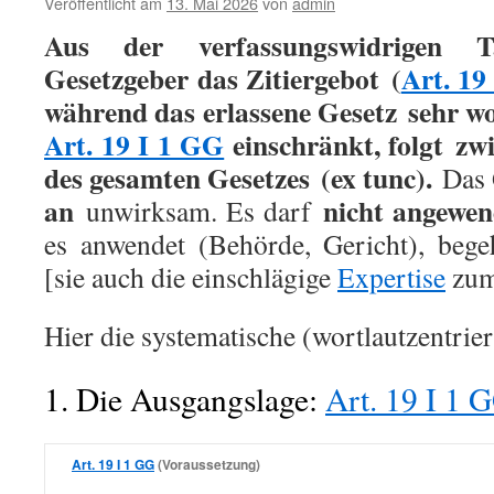
Veröffentlicht am
13. Mai 2026
von
admin
Aus der verfassungswidrigen T
Gesetzgeber das
Zitiergebot
(
Art. 19
während das erlassene Gesetz
sehr w
Art. 19 I 1 GG
einschränkt, folgt
zwi
des gesamten Gesetzes
(ex tunc).
Das 
an
nicht angewen
unwirksam. Es darf
es anwendet (Behörde, Gericht), beg
[sie auch die einschlägige
Expertise
zum
Hier die systematische (wortlautzentrier
1. Die Ausgangslage:
Art. 19 I 1 
Art. 19 I 1 GG
(Voraussetzung)