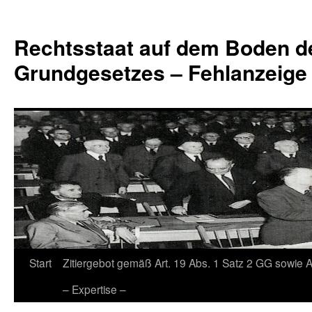
Zum
Inhalt
Rechtsstaat auf dem Boden d
springen
Grundgesetzes – Fehlanzeige
Start
Zitiergebot gemäß Art. 19 Abs. 1 Satz 2 GG sowie A
– Expertise –