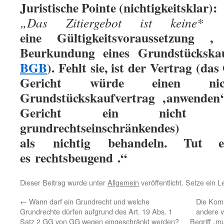
Juristische Pointe (nichtigkeitsklar):
„Das Zitiergebot ist keine
*
eine
Gültigkeitsvoraussetzung
, 
Beurkundung eines Grundstückska
BGB
). Fehlt sie, ist der Vertrag (das
Gericht würde einen nich
Grundstückskaufvertrag ‚anwenden
Gericht ein nicht zit
grundrechtseinschränk
als
nichtig
behandeln. Tut 
es
rechtsbeugend
.“
Dieser Beitrag wurde unter
Allgemein
veröffentlicht. Setze ein 
←
Wann darf ein Grundrecht und welche
Die Kom
Grundrechte dürfen aufgrund des Art. 19 Abs. 1
andere v
Satz 2 GG von GG wegen eingeschränkt werden?
Begriff „m