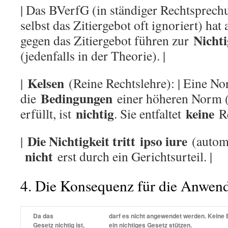
| Das BVerfG (in ständiger Rechtsprech
selbst das Zitiergebot oft ignoriert) hat
Nichti
gegen das Zitiergebot führen zur
(jedenfalls in der Theorie). |
Kelsen
|
(Reine Rechtslehre): | Eine No
Bedingungen
die
einer höheren Norm (
nichtig
keine
erfüllt, ist
. Sie entfaltet
Re
Die Nichtigkeit tritt
ipso iure
|
(automa
nicht
erst durch ein Gerichtsurteil. |
4. Die Konsequenz für die Anwen
Da das
darf es
nicht
angewendet werden. Keine Be
Gesetz
nichtig
ist,
ein nichtiges Gesetz stützen.