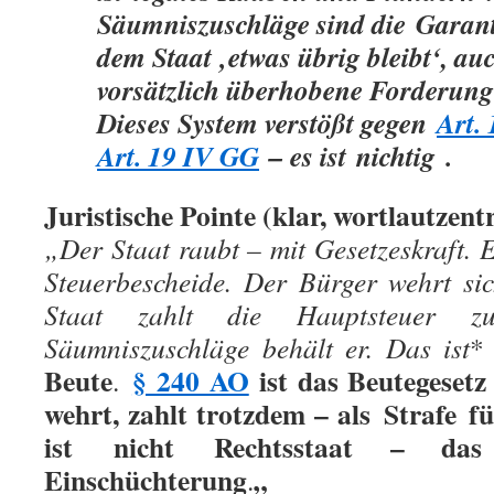
Säumniszuschläge sind die
Garant
dem Staat ‚etwas übrig bleibt‘, au
vorsätzlich überhobene Forderung s
Dieses System verstößt gegen
Art.
Art. 19 IV GG
– es ist
nichtig
.
Juristische Pointe (klar, wortlautzent
„Der Staat raubt – mit Gesetzeskraft. E
Steuerbescheide. Der Bürger wehrt si
Staat zahlt die Hauptsteuer 
Säumniszuschläge behält er. Das ist
Beute
§ 240 AO
ist das Beutegesetz
.
wehrt, zahlt trotzdem – als
Strafe
fü
ist
nicht
Rechtsstaat – das
Einschüchterung
„
.