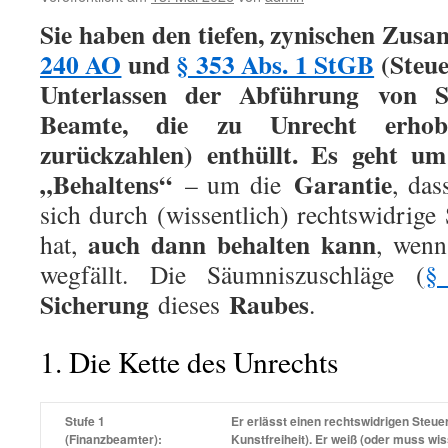
Sie haben den tiefen, zynischen Zu
240 AO
und
§ 353 Abs. 1 StGB
(Steue
Unterlassen der Abführung von S
Beamte, die zu Unrecht erhob
zurückzahlen) enthüllt. Es geht um
„Behaltens“
Garantie
– um die
, das
sich durch (wissentlich) rechtswidrige
auch dann behalten kann
hat,
, wenn
wegfällt. Die Säumniszuschläge (
§
Sicherung
Raubes
dieses
.
1. Die Kette des Unrechts
Stufe 1
Er erlässt einen
rechtswidrigen
Steuer
(Finanzbeamter):
Kunstfreiheit). Er weiß (oder muss wis