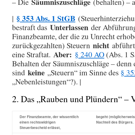
Säumniszuschläge
– Die
(behalten) – 
§ 353 Abs. 1 StGB
|
(Steuerhinterziehu
Unterlassen
bestraft das
der Abführung
Finanzbeamte, der die zu Unrecht erho
nicht
zurückgezahlten) Steuern
abführt,
Aber:
eine Straftat.
§ 240 AO
(Abs. 1 Sa
Behalten der Säumniszuschläge – denn 
keine
sind
„Steuern“ im Sinne des
§ 35
„Nebenleistungen“?). |
2. Das „Rauben und Plündern“ – V
Der Finanzbeamte, der wissentlich
begeht (möglicherwei
einen rechtswidrigen
Nachteil des Bürgers.
Steuerbescheid erlässt,