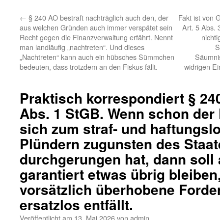
←
§ 240 AO bestraft nachträglich auch den, der
Fakt ist von
aus welchen Gründen auch immer verspätet sein
Art. 5 Abs.
Recht gegen die Finanzverwaltung erfährt. Nennt
nicht
man landläufig „nachtreten“. Und dieses
S
„Nachtreten“ kann auch ein hübsches Sümmchen
Säumnis
bedeuten, dass trotzdem an den Fiskus fällt.
widrigen Ein
Praktisch korrespondiert § 24
Abs. 1 StGB. Wenn schon der
sich zum straf- und haftungs
Plündern zugunsten des Staat
durchgerungen hat, dann soll
garantiert etwas übrig bleibe
vorsätzlich überhobene Ford
ersatzlos entfällt.
Veröffentlicht am
13. Mai 2026
von
admin