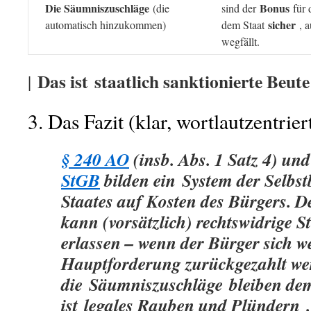
Die Säumniszuschläge
Bonus
(die
sind der
für 
sicher
automatisch hinzukommen)
dem Staat
, a
wegfällt.
Das ist
staatlich sanktionierte Beute
|
3. Das Fazit (klar, wortlautzentrier
§ 240 AO
(insb. Abs. 1 Satz 4) un
StGB
bilden ein
System der Selbs
Staates auf Kosten des Bürgers. 
kann (vorsätzlich) rechtswidrige S
erlassen – wenn der Bürger sich w
Hauptforderung zurückgezahlt we
die
Säumniszuschläge
bleiben de
ist
legales Rauben und Plündern