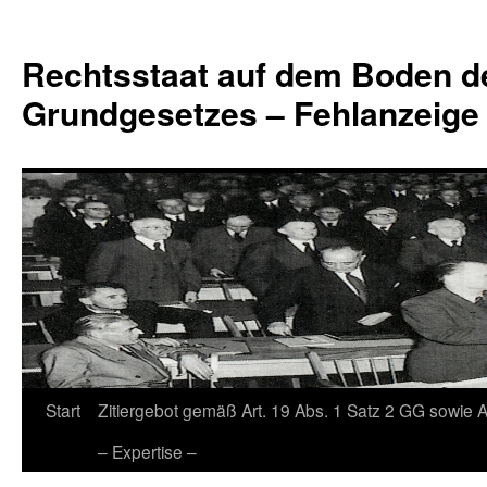
Zum
Inhalt
Rechtsstaat auf dem Boden d
springen
Grundgesetzes – Fehlanzeige
Start
Zitiergebot gemäß Art. 19 Abs. 1 Satz 2 GG sowie A
– Expertise –