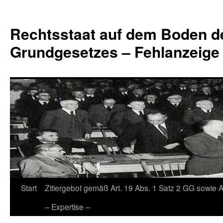
Zum
Inhalt
Rechtsstaat auf dem Boden d
springen
Grundgesetzes – Fehlanzeige
Start
Zitiergebot gemäß Art. 19 Abs. 1 Satz 2 GG sowie A
– Expertise –