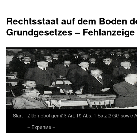
Zum
Inhalt
Rechtsstaat auf dem Boden d
springen
Grundgesetzes – Fehlanzeige
Start
Zitiergebot gemäß Art. 19 Abs. 1 Satz 2 GG sowie A
– Expertise –