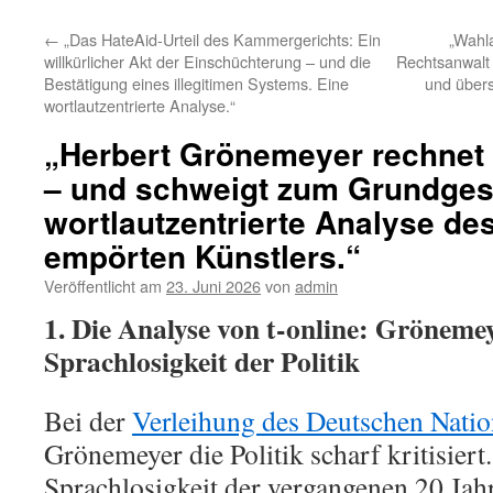
←
„Das HateAid-Urteil des Kammergerichts: Ein
„Wahl
willkürlicher Akt der Einschüchterung – und die
Rechtsanwalt
Bestätigung eines illegitimen Systems. Eine
und übers
wortlautzentrierte Analyse.“
„Herbert Grönemeyer rechnet m
– und schweigt zum Grundgese
wortlautzentrierte Analyse d
empörten Künstlers.“
Veröffentlicht am
23. Juni 2026
von
admin
1. Die Analyse von t-online: Grönemeye
Sprachlosigkeit der Politik
Bei der
Verleihung des Deutschen Natio
Grönemeyer die Politik scharf kritisiert.
Sprachlosigkeit der vergangenen 20 Jah