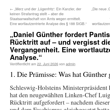
←
„Merz und der ‚Lügenfritz‘: Ein Kanzler, der
„Die neue ‚
keinen Strafantrag stellt – aber die
Staatsanwaltschaft von Amts wegen ermittelt.
Eine wortlautzentrierte Analyse des § 188 StGB.“
wortlautzen
„Daniel Günther fordert Pant
Rücktritt auf – und vergisst di
Vergangenheit. Eine wortlautz
Analyse.“
Veröffentlicht am
22. Juni 2026
von
admin
1. Die Prämisse: Was hat Günther 
Schleswig-Holsteins Ministerpräsident
hat den neugewählten Linken-Chef Luig
Rücktritt aufgefordert – nachdem diese
und dem Faschismus gleichgesetzt hatte