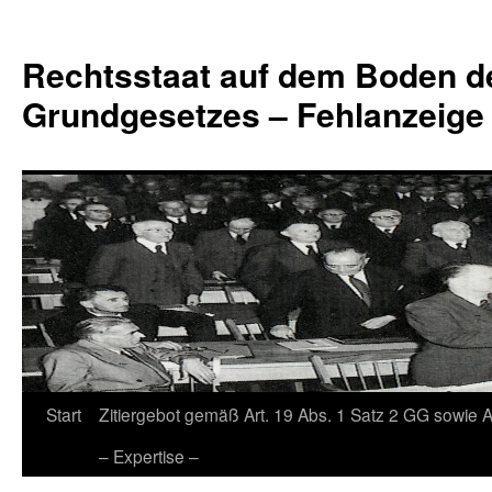
Zum
Inhalt
Rechtsstaat auf dem Boden d
springen
Grundgesetzes – Fehlanzeige
Start
Zitiergebot gemäß Art. 19 Abs. 1 Satz 2 GG sowie A
– Expertise –