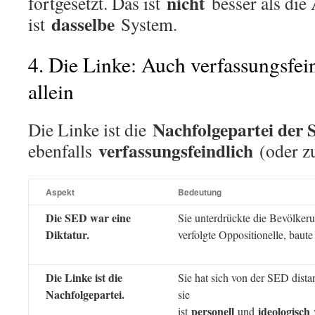
nicht
fortgesetzt. Das ist
besser als die
dasselbe
ist
System.
4. Die Linke: Auch verfassungsfein
allein
Nachfolgepartei der
Die Linke ist die
verfassungsfeindlich
ebenfalls
(oder z
Aspekt
Bedeutung
Die SED war eine
Sie unterdrückte die Bevölker
Diktatur.
verfolgte Oppositionelle, baute
Die Linke ist die
Sie hat sich von der SED distan
Nachfolgepartei.
sie
personell
ideologisch
ist
und