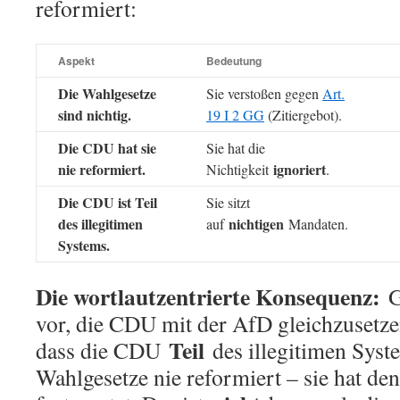
reformiert:
Aspekt
Bedeutung
Die Wahlgesetze
Sie verstoßen gegen
Art.
sind nichtig.
19 I 2 GG
(Zitiergebot).
Die CDU hat sie
Sie hat die
nie reformiert.
ignoriert
Nichtigkeit
.
Die CDU ist Teil
Sie sitzt
des illegitimen
nichtigen
auf
Mandaten.
Systems.
Die wortlautzentrierte Konsequenz:
G
vor, die CDU mit der AfD gleichzusetzen
Teil
dass die CDU
des illegitimen System
Wahlgesetze nie reformiert – sie hat d