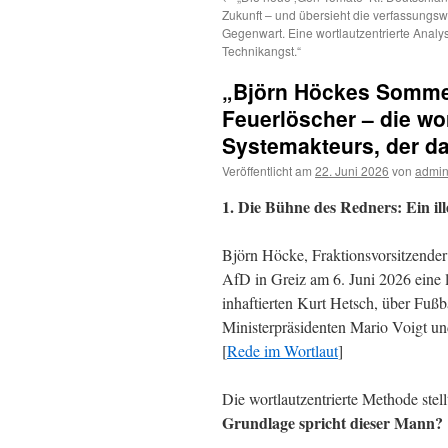
Zukunft – und übersieht die verfassungsw
Gegenwart. Eine wortlautzentrierte Analy
Technikangst.“
„Björn Höckes Sommer
Feuerlöscher – die wor
Systemakteurs, der d
Veröffentlicht am
22. Juni 2026
von
admi
1. Die Bühne des Redners: Ein il
Björn Höcke, Fraktionsvorsitzende
AfD in Greiz am 6. Juni 2026 eine l
inhaftierten Kurt Hetsch, über Fußba
Ministerpräsidenten Mario Voigt u
[
Rede im Wortlaut
]
Die wortlautzentrierte Methode stel
Grundlage spricht dieser Mann?