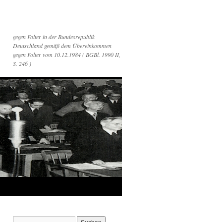
gegen Folter in der Bundesrepublik
Deutschland gemäß dem Übereinkommen
gegen Folter vom 10.12.1984 ( BGBl. 1990 II,
S. 246 )