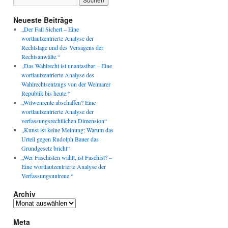
Neueste Beiträge
„Der Fall Sichert – Eine
wortlautzentrierte Analyse der
Rechtslage und des Versagens der
Rechtsanwälte.“
„Das Wahlrecht ist unantastbar – Eine
wortlautzentrierte Analyse des
Wahlrechtsentzugs von der Weimarer
Republik bis heute.“
„Witwenrente abschaffen? Eine
wortlautzentrierte Analyse der
verfassungsrechtlichen Dimension“
„Kunst ist keine Meinung: Warum das
Urteil gegen Rudolph Bauer das
Grundgesetz bricht“
„Wer Faschisten wählt, ist Faschist? –
Eine wortlautzentrierte Analyse der
Verfassungsuntreue.“
Archiv
Archiv
Meta