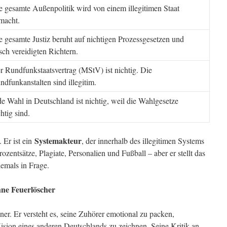
e gesamte Außenpolitik wird von einem illegitimen Staat
macht.
e gesamte Justiz beruht auf nichtigen Prozessgesetzen und
lsch vereidigten Richtern.
r Rundfunkstaatsvertrag (MStV) ist nichtig. Die
ndfunkanstalten sind illegitim.
de Wahl in Deutschland ist nichtig, weil die Wahlgesetze
htig sind.
Systemakteur
. Er ist ein
, der innerhalb des illegitimen Systems
ozentsätze, Plagiate, Personalien und Fußball – aber er stellt das
iemals in Frage.
hne Feuerlöscher
er. Er versteht es, seine Zuhörer emotional zu packen,
sion eines anderen Deutschlands zu zeichnen. Seine Kritik an