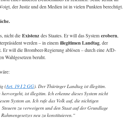
oigt, der Justiz und den Medien ist in vielen Punkten berechtigt.
äche.
Existenz
erobern
s, nicht die
des Staates. Er will das System
,
illegitimen Landtag
sterpräsident werden – in einem
, der
. Er will die Brombeer-Regierung ablösen – durch eine AfD-
gen Wahlgesetzen beruht.
wäre:
ig (
Art. 19 I 2 GG
). Der Thüringer Landtag ist illegitim.
hervorgeht, ist illegitim. Ich erkenne dieses System nicht
iesem System an. Ich rufe das Volk auf, die nichtigen
, Steuern zu verweigern und den Staat auf der Grundlage
 Rahmengesetzes neu zu konstituieren.“