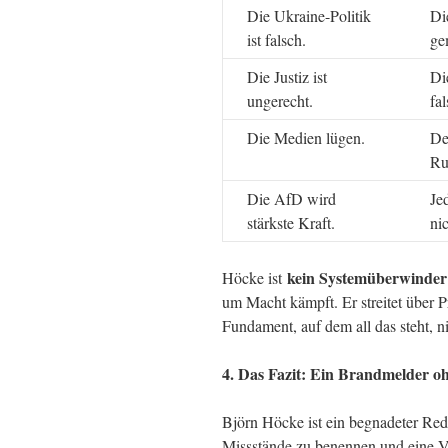
Die Ukraine-Politik
Di
ist falsch.
ge
Die Justiz ist
Di
ungerecht.
fa
Die Medien lügen.
De
Ru
Die AfD wird
Je
stärkste Kraft.
nic
kein Systemüberwinder
Höcke ist
um Macht kämpft. Er streitet über Pr
Fundament, auf dem all das steht, n
4. Das Fazit: Ein Brandmelder o
Björn Höcke ist ein begnadeter Redn
Missstände zu benennen und eine Vi