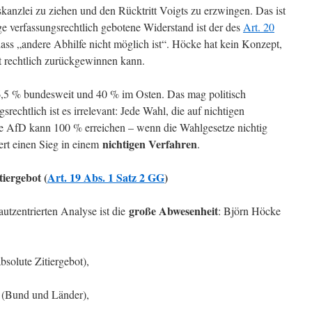
tskanzlei zu ziehen und den Rücktritt Voigts zu erzwingen. Das ist
ige verfassungsrechtlich gebotene Widerstand ist der des
Art. 20
dass „andere Abhilfe nicht möglich ist“. Höcke hat kein Konzept,
t rechtlich zurückgewinnen kann.
6,5 % bundesweit und 40 % im Osten. Das mag politisch
rechtlich ist es irrelevant: Jede Wahl, die auf nichtigen
Die AfD kann 100 % erreichen – wenn die Wahlgesetze nichtig
nichtigen Verfahren
iert einen Sieg in einem
.
iergebot (
Art. 19 Abs. 1 Satz 2 GG
)
große Abwesenheit
utzentrierten Analyse ist die
: Björn Höcke
bsolute Zitiergebot),
e (Bund und Länder),