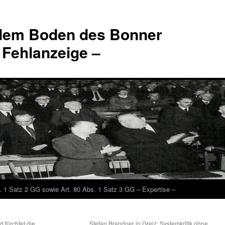
 dem Boden des Bonner
 Fehlanzeige –
. 1 Satz 2 GG sowie Art. 80 Abs. 1 Satz 3 GG – Expertise –
 fürchtet die
„Stefan Brandner in Greiz: Systemkritik ohne