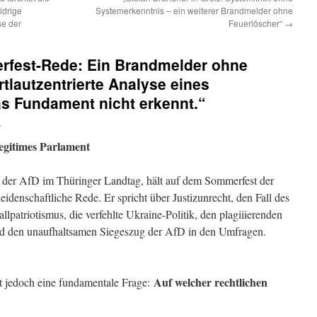
idrige
Systemerkenntnis – ein weiterer Brandmelder ohne
se der
Feuerlöscher“
→
fest-Rede: Ein Brandmelder ohne
tlautzentrierte Analyse eines
as Fundament nicht erkennt.“
n
legitimes Parlament
r der AfD im Thüringer Landtag, hält auf dem Sommerfest der
eidenschaftliche Rede. Er spricht über Justizunrecht, den Fall des
llpatriotismus, die verfehlte Ukraine-Politik, den plagiiierenden
nd den unaufhaltsamen Siegeszug der AfD in den Umfragen.
Auf welcher rechtlichen
lt jedoch eine fundamentale Frage: