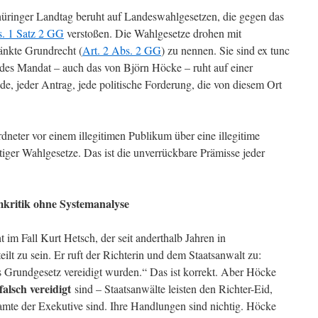
hüringer Landtag beruht auf Landeswahlgesetzen, die gegen das
s. 1 Satz 2 GG
verstoßen. Die Wahlgesetze drohen mit
ränkte Grundrecht (
Art. 2 Abs. 2 GG
) zu nennen. Sie sind ex tunc
 Jedes Mandat – auch das von Björn Höcke – ruht auf einer
e, jeder Antrag, jede politische Forderung, die von diesem Ort
rdneter vor einem illegitimen Publikum über eine illegitime
iger Wahlgesetze. Das ist die unverrückbare Prämisse jeder
mkritik ohne Systemanalyse
im Fall Kurt Hetsch, der seit anderthalb Jahren in
eilt zu sein. Er ruft der Richterin und dem Staatsanwalt zu:
s Grundgesetz vereidigt wurden.“ Das ist korrekt. Aber Höcke
falsch vereidigt
sind – Staatsanwälte leisten den Richter-Eid,
te der Exekutive sind. Ihre Handlungen sind nichtig. Höcke