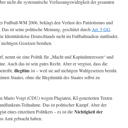
aber nicht die systematische Verfassungswidrigkeit der gesamten
 der Fußball-WM 2006, beklagt den Verlust des Patriotismus und
 Das ist seine politische Meinung, geschützt durch
Art. 5 GG
.
he Identitätskrise Deutschlands nicht im Fußballstadion stattfindet,
f nichtigen Gesetzen beruhen.
arf, nennt sie eine Politik für „Macht und Kapitalinteressen“ und
e. Auch das ist sein gutes Recht. Aber er vergisst, dass die
illegitim
etreibt,
ist – weil sie auf nichtigen Wahlgesetzen beruht.
timen Staates, ohne die Illegitimität des Staates selbst zu
alen Mario Voigt (CDU) wegen Plagiaten, KI-generierten Texten
funkrats-Teilnahme. Das ist politischer Kampf. Aber der
Nichtigkeit der
giat eines einzelnen Politikers – es ist die
ins Amt gebracht haben.