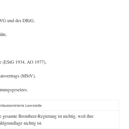
 GVG und des DRiG,
lte,
tze (EStG 1934, AO 1977),
aatsvertrags (MStV),
mmungsgesetzes.
tlautzentrierte Leerstelle
e gesamte Brombeer-Regierung ist nichtig, weil ihre
hlgrundlage nichtig ist.